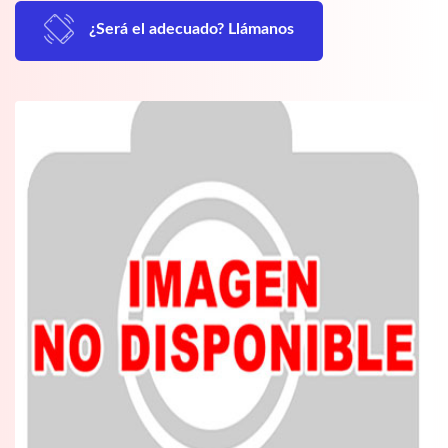
¿Será el adecuado? Llámanos