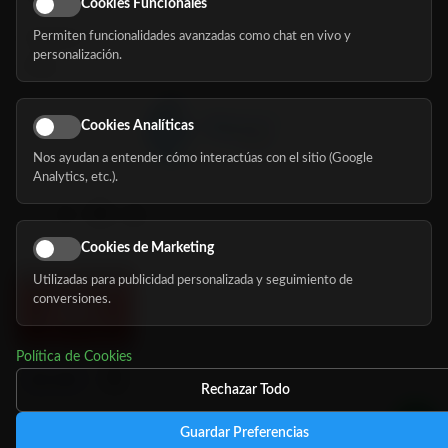
Cookies Funcionales
Permiten funcionalidades avanzadas como chat en vivo y
Nosotros
personalización.
Blog
Cookies Analíticas
Nos ayudan a entender cómo interactúas con el sitio (Google
Síguenos
Analytics, etc.).
Cookies de Marketing
Utilizadas para publicidad personalizada y seguimiento de
conversiones.
Política de Cookies
Rechazar Todo
Guardar Preferencias