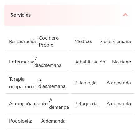
Servicios
Cocinero
Restauración:
Médico:
7 días/semana
Propio
7
Enfermería:
Rehabilitación:
No tiene
días/semana
Terapia
5
Psicología:
A demanda
días/semana
ocupacional:
A
Acompañamiento:
Peluquería:
A demanda
demanda
Podología:
A demanda