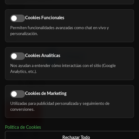
Servicios
Eventos
Cookies Funcionales
Permiten funcionalidades avanzadas como chat en vivo y
Nosotros
personalización.
Blog
Cookies Analíticas
Nos ayudan a entender cómo interactúas con el sitio (Google
Síguenos
Analytics, etc.).
Cookies de Marketing
Utilizadas para publicidad personalizada y seguimiento de
conversiones.
Política de Cookies
Rechazar Todo