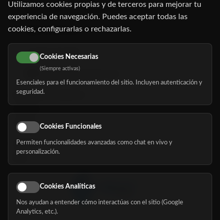
Utilizamos cookies propias y de terceros para mejorar tu
C/ Oruro, 11. 28016 Madrid
experiencia de navegación. Puedes aceptar todas las
cookies, configurarlas o rechazarlas.
91 345 06 26
616 113 103
Cookies Necesarias
(Siempre activas)
hola@mundomayor.com
Esenciales para el funcionamiento del sitio. Incluyen autenticación y
seguridad.
Buscador de residencias
Servicios
Eventos
Cookies Funcionales
Permiten funcionalidades avanzadas como chat en vivo y
Nosotros
personalización.
Blog
Cookies Analíticas
Nos ayudan a entender cómo interactúas con el sitio (Google
Síguenos
Analytics, etc.).