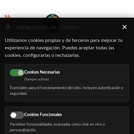
×
🍪 Configuración de Cookies
Utilizamos cookies propias y de terceros para mejorar tu
C/ Oruro, 11. 28016 Madrid
experiencia de navegación. Puedes aceptar todas las
cookies, configurarlas o rechazarlas.
91 345 06 26
616 113 103
Cookies Necesarias
(Siempre activas)
hola@mundomayor.com
Esenciales para el funcionamiento del sitio. Incluyen autenticación y
seguridad.
Buscador de residencias
Servicios
Eventos
Cookies Funcionales
Permiten funcionalidades avanzadas como chat en vivo y
Nosotros
personalización.
Blog