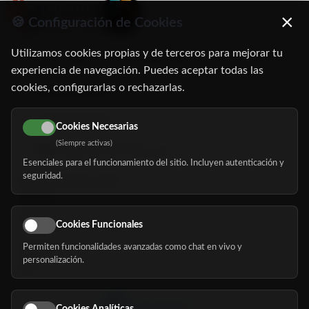
×
🍪 Configuración de Cookies
Utilizamos cookies propias y de terceros para mejorar tu
C/ Oruro, 11. 28016 Madrid
experiencia de navegación. Puedes aceptar todas las
cookies, configurarlas o rechazarlas.
91 345 06 26
616 113 103
Cookies Necesarias
(Siempre activas)
hola@mundomayor.com
Esenciales para el funcionamiento del sitio. Incluyen autenticación y
seguridad.
Buscador de residencias
Servicios
Eventos
Cookies Funcionales
Permiten funcionalidades avanzadas como chat en vivo y
Nosotros
personalización.
Blog