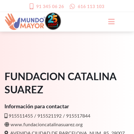
91 345 06 26
616 113 103
FUNDACION CATALINA
SUAREZ
Información para contactar
915511455 / 915521192 / 915517844
www.fundacioncatalinasuarez.org
AVENIDA CIUDAD DE BARCELONA, NUM. 85, 28007