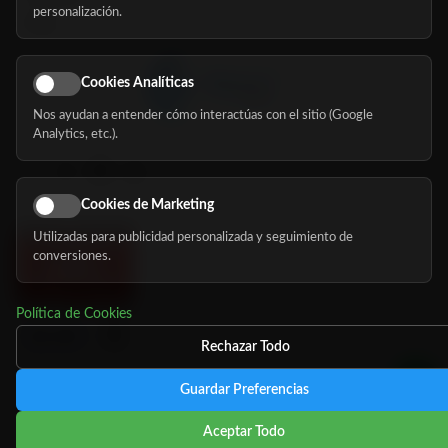
personalización.
Blog
Cookies Analíticas
Nos ayudan a entender cómo interactúas con el sitio (Google
Síguenos
Analytics, etc.).
Cookies de Marketing
Utilizadas para publicidad personalizada y seguimiento de
conversiones.
Política de Cookies
Rechazar Todo
Guardar Preferencias
©
Copyright 2026 MundoMayor
Aviso de privacidad
Aviso
Aceptar Todo
Legal
Política de cookies