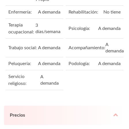
Enfermería:
A demanda
Rehabilitación:
No tiene
Terapia
3
Psicología:
A demanda
días/semana
ocupacional:
A
Trabajo social:
A demanda
Acompañamiento:
demanda
Peluquería:
A demanda
Podología:
A demanda
Servicio
A
demanda
religioso:
Precios