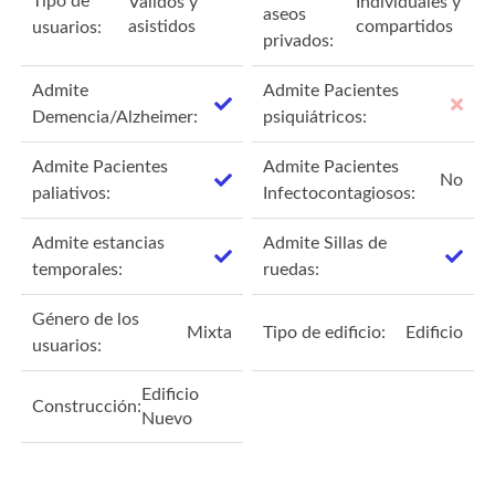
Tipo de
Válidos y
Individuales y
aseos
asistidos
compartidos
usuarios:
privados:
Admite
Admite Pacientes
Demencia/Alzheimer:
psiquiátricos:
Admite Pacientes
Admite Pacientes
No
paliativos:
Infectocontagiosos:
Admite estancias
Admite Sillas de
temporales:
ruedas:
Género de los
Mixta
Tipo de edificio:
Edificio
usuarios:
Edificio
Construcción:
Nuevo