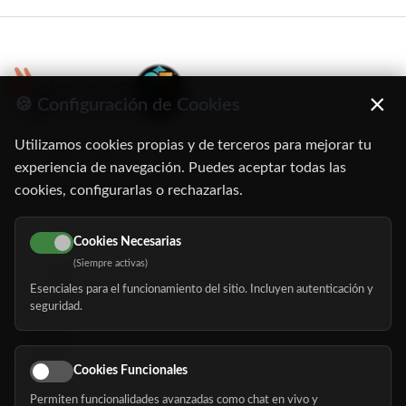
×
🍪 Configuración de Cookies
Utilizamos cookies propias y de terceros para mejorar tu
C/ Oruro, 11. 28016 Madrid
experiencia de navegación. Puedes aceptar todas las
cookies, configurarlas o rechazarlas.
91 345 06 26
616 113 103
Cookies Necesarias
(Siempre activas)
hola@mundomayor.com
Esenciales para el funcionamiento del sitio. Incluyen autenticación y
seguridad.
Buscador de residencias
Servicios
Eventos
Cookies Funcionales
Permiten funcionalidades avanzadas como chat en vivo y
Nosotros