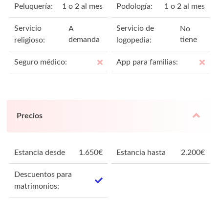
Peluquería:
1 o 2 al mes
Podología:
1 o 2 al mes
Servicio
Servicio de
A
No
demanda
tiene
religioso:
logopedia:
Seguro médico:
App para familias:
Precios
Estancia desde
1.650
€
Estancia hasta
2.200
€
Descuentos para
matrimonios: