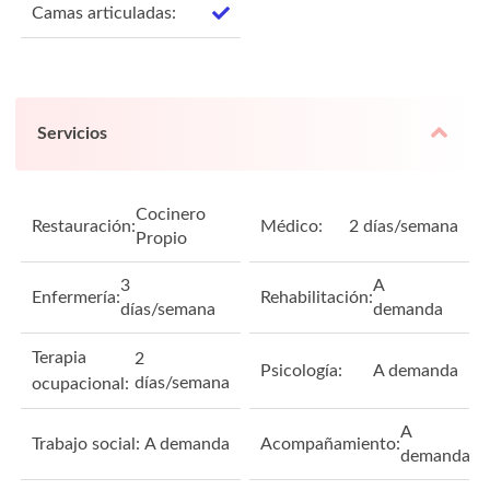
Camas articuladas:
Servicios
Cocinero
Restauración:
Médico:
2 días/semana
Propio
3
A
Enfermería:
Rehabilitación:
días/semana
demanda
Terapia
2
Psicología:
A demanda
días/semana
ocupacional:
A
Trabajo social:
A demanda
Acompañamiento:
demanda