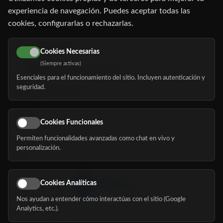
C/ Oruro, 11. 28016 Madrid
experiencia de navegación. Puedes aceptar todas las
cookies, configurarlas o rechazarlas.
91 345 06 26
616 113 103
Cookies Necesarias
(Siempre activas)
hola@mundomayor.com
Esenciales para el funcionamiento del sitio. Incluyen autenticación y
seguridad.
Buscador de residencias
Servicios
Eventos
Cookies Funcionales
Permiten funcionalidades avanzadas como chat en vivo y
Nosotros
personalización.
Blog
Cookies Analíticas
Nos ayudan a entender cómo interactúas con el sitio (Google
Síguenos
Analytics, etc.).