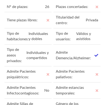
N° de plazas:
26
Plazas concertadas:
Titularidad del
Tiene plazas libres:
Privada
centro:
Tipo de
Tipo de
Individuales
Válidos y
y dobles
asistidos
habitaciones:
usuarios:
Tipo de
Admite
Individuales y
aseos
compartidos
Demencia/Alzheimer:
privados:
Admite Pacientes
Admite Pacientes
psiquiátricos:
paliativos:
Admite Pacientes
Admite estancias
No
Infectocontagiosos:
temporales:
Admite Sillas de
Género de los