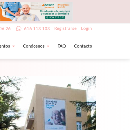
Registrarse
Login
06 26
616 113 103
entos
Conócenos
FAQ
Contacto