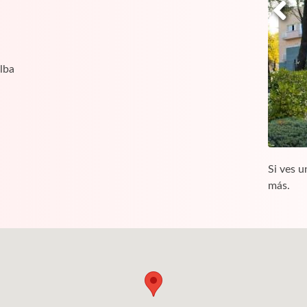
lba
Si ves u
más.