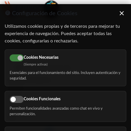
×
🍪 Configuración de Cookies
Utilizamos cookies propias y de terceros para mejorar tu
C/ Oruro, 11. 28016 Madrid
experiencia de navegación. Puedes aceptar todas las
cookies, configurarlas o rechazarlas.
91 345 06 26
616 113 103
Cookies Necesarias
(Siempre activas)
hola@mundomayor.com
Esenciales para el funcionamiento del sitio. Incluyen autenticación y
seguridad.
Buscador de residencias
Servicios
Eventos
Cookies Funcionales
Permiten funcionalidades avanzadas como chat en vivo y
Nosotros
personalización.
Blog