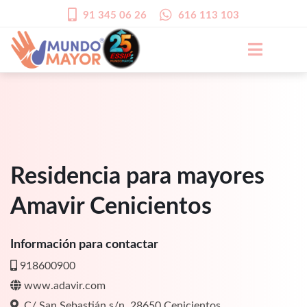
91 345 06 26
616 113 103
Residencia para mayores
Amavir Cenicientos
Información para contactar
918600900
www.adavir.com
C/ San Sebastián s/n, 28650 Cenicientos