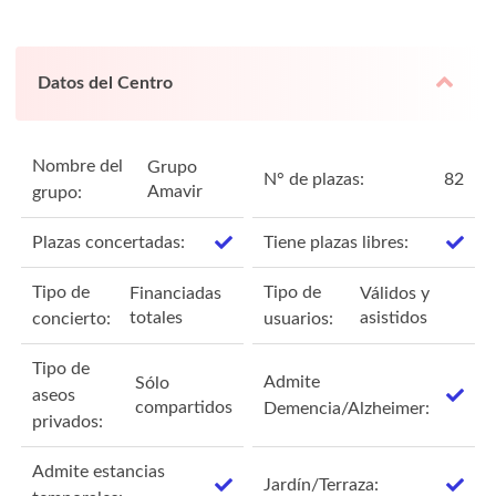
Datos del Centro
Nombre del
Grupo
N° de plazas:
82
Amavir
grupo:
Plazas concertadas:
Tiene plazas libres:
Tipo de
Tipo de
Financiadas
Válidos y
totales
asistidos
concierto:
usuarios:
Tipo de
Admite
Sólo
aseos
compartidos
Demencia/Alzheimer:
privados:
Admite estancias
Jardín/Terraza: