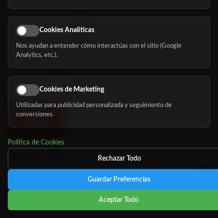
Blog
Cookies Analíticas
Nos ayudan a entender cómo interactúas con el sitio (Google
Síguenos
Analytics, etc.).
Cookies de Marketing
Utilizadas para publicidad personalizada y seguimiento de
conversiones.
Política de Cookies
Rechazar Todo
Guardar Preferencias
©
Copyright 2026 MundoMayor
Aviso de privacidad
Aviso
Aceptar Todo
Legal
Política de cookies