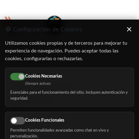
×
🍪 Configuración de Cookies
Utilizamos cookies propias y de terceros para mejorar tu
C/ Oruro, 11. 28016 Madrid
experiencia de navegación. Puedes aceptar todas las
cookies, configurarlas o rechazarlas.
91 345 06 26
616 113 103
Cookies Necesarias
(Siempre activas)
hola@mundomayor.com
Esenciales para el funcionamiento del sitio. Incluyen autenticación y
seguridad.
Buscador de residencias
Servicios
Eventos
Cookies Funcionales
Permiten funcionalidades avanzadas como chat en vivo y
Nosotros
personalización.