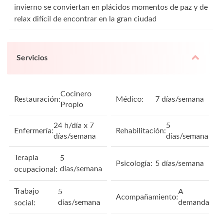
invierno se conviertan en plácidos momentos de paz y de
relax difícil de encontrar en la gran ciudad
Servicios
Cocinero
Restauración:
Médico:
7 días/semana
Propio
24 h/día x 7
5
Enfermería:
Rehabilitación:
días/semana
días/semana
Terapia
5
Psicología:
5 días/semana
días/semana
ocupacional:
Trabajo
5
A
Acompañamiento:
días/semana
demanda
social: