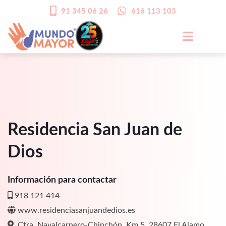
91 345 06 26
616 113 103
Residencia San Juan de
Dios
Información para contactar
918 121 414
www.residenciasanjuandedios.es
Ctra. Navalcarnero-Chinchón, Km 5, 28607 El Alamo