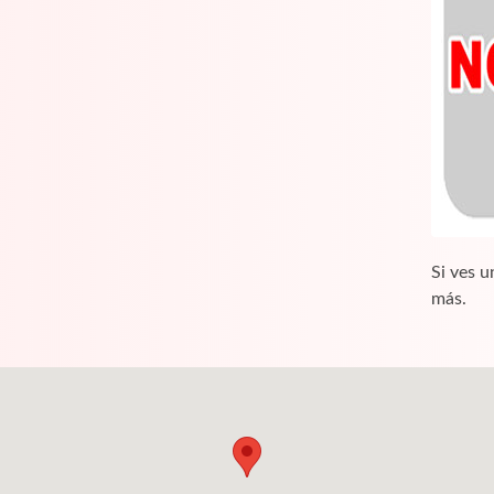
Si ves u
más.