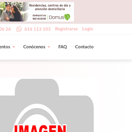
Registrarse
Login
06 26
616 113 103
entos
Conócenos
FAQ
Contacto