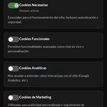
616 113 103
Cookies Necesarias
(Siempre activas)
hola@mundomayor.com
Esenciales para el funcionamiento del sitio. Incluyen autenticación y
seguridad.
Buscador de residencias
Servicios
Eventos
Cookies Funcionales
Permiten funcionalidades avanzadas como chat en vivo y
Nosotros
personalización.
Blog
Cookies Analíticas
Nos ayudan a entender cómo interactúas con el sitio (Google
Síguenos
Analytics, etc.).
Cookies de Marketing
Utilizadas para publicidad personalizada y seguimiento de