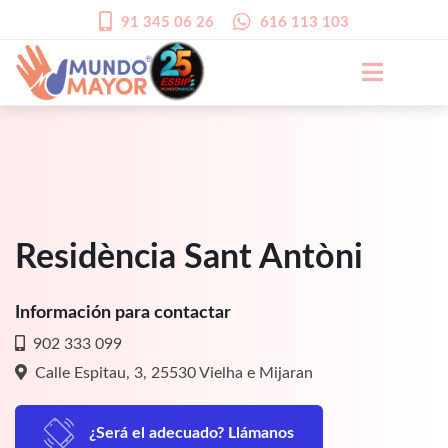
91 345 06 26
616 113 103
Residència Sant Antòni
Información para contactar
902 333 099
Calle Espitau, 3, 25530 Vielha e Mijaran
¿Será el adecuado? Llámanos