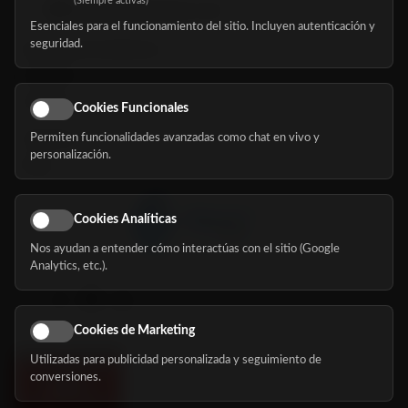
(Siempre activas)
hola@mundomayor.com
Esenciales para el funcionamiento del sitio. Incluyen autenticación y
seguridad.
Buscador de residencias
Servicios
Eventos
Cookies Funcionales
Permiten funcionalidades avanzadas como chat en vivo y
Nosotros
personalización.
Blog
Cookies Analíticas
Nos ayudan a entender cómo interactúas con el sitio (Google
Síguenos
Analytics, etc.).
Cookies de Marketing
Utilizadas para publicidad personalizada y seguimiento de
conversiones.