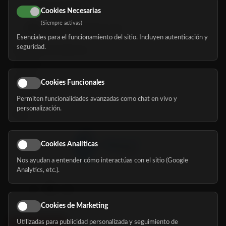
616 113 103
Cookies Necesarias
(Siempre activas)
hola@mundomayor.com
Esenciales para el funcionamiento del sitio. Incluyen autenticación y
seguridad.
Buscador de residencias
Servicios
Eventos
Cookies Funcionales
Permiten funcionalidades avanzadas como chat en vivo y
Nosotros
personalización.
Blog
Cookies Analíticas
Nos ayudan a entender cómo interactúas con el sitio (Google
Síguenos
Analytics, etc.).
Cookies de Marketing
Utilizadas para publicidad personalizada y seguimiento de