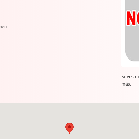
bigo
Si ves u
más.