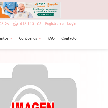
Registrarse
Login
06 26
616 113 103
entos
Conócenos
FAQ
Contacto