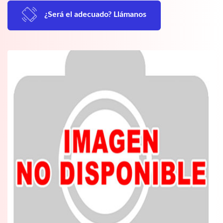
¿Será el adecuado? Llámanos