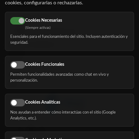
cookies, configurarlas o rechazarlas.
91 345 06 26
616 113 103
Cookies Necesarias
(Siempre activas)
hola@mundomayor.com
Esenciales para el funcionamiento del sitio. Incluyen autenticación y
seguridad.
Buscador de residencias
Servicios
Eventos
Cookies Funcionales
Permiten funcionalidades avanzadas como chat en vivo y
Nosotros
personalización.
Blog
Cookies Analíticas
Nos ayudan a entender cómo interactúas con el sitio (Google
Síguenos
Analytics, etc.).