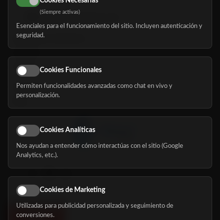
Cookies Necesarias
(Siempre activas)
hola@mundomayor.com
Esenciales para el funcionamiento del sitio. Incluyen autenticación y
seguridad.
Buscador de residencias
Servicios
Eventos
Cookies Funcionales
Permiten funcionalidades avanzadas como chat en vivo y
Nosotros
personalización.
Blog
Cookies Analíticas
Nos ayudan a entender cómo interactúas con el sitio (Google
Síguenos
Analytics, etc.).
Cookies de Marketing
Utilizadas para publicidad personalizada y seguimiento de
conversiones.