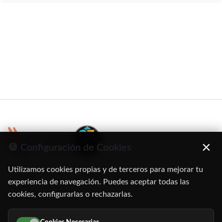
×
🍪 Configuración de Cookies
Utilizamos cookies propias y de terceros para mejorar tu
C/ Oruro, 11. 28016 Madrid
experiencia de navegación. Puedes aceptar todas las
cookies, configurarlas o rechazarlas.
91 345 06 26
616 113 103