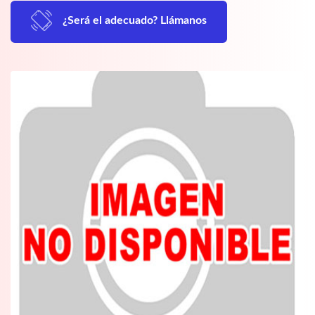
¿Será el adecuado? Llámanos