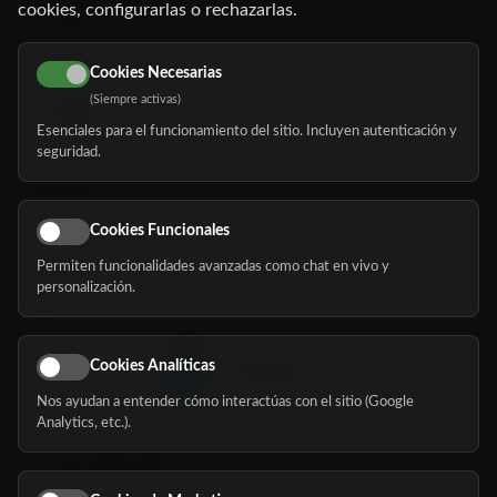
cookies, configurarlas o rechazarlas.
91 345 06 26
616 113 103
Cookies Necesarias
(Siempre activas)
hola@mundomayor.com
Esenciales para el funcionamiento del sitio. Incluyen autenticación y
seguridad.
Buscador de residencias
Servicios
Eventos
Cookies Funcionales
Permiten funcionalidades avanzadas como chat en vivo y
Nosotros
personalización.
Blog
Cookies Analíticas
Nos ayudan a entender cómo interactúas con el sitio (Google
Síguenos
Analytics, etc.).