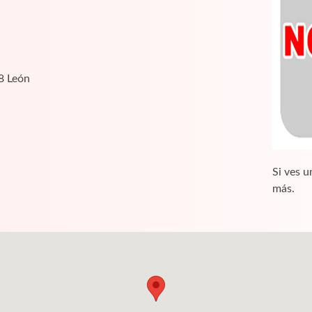
8 León
Si ves u
más.