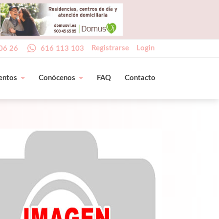
Registrarse
Login
06 26
616 113 103
entos
Conócenos
FAQ
Contacto