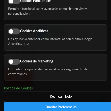
Cookies Funcionales
Permiten funcionalidades avanzadas como chat en vivo y
Nosotros
personalización.
Blog
Cookies Analíticas
Nos ayudan a entender cómo interactúas con el sitio (Google
Síguenos
Analytics, etc.).
Cookies de Marketing
Utilizadas para publicidad personalizada y seguimiento de
conversiones.
Política de Cookies
Rechazar Todo
Guardar Preferencias