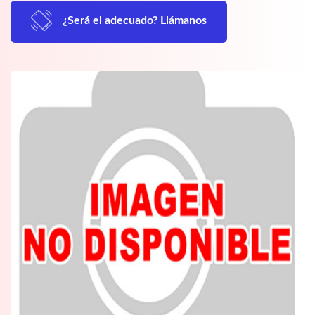
¿Será el adecuado? Llámanos