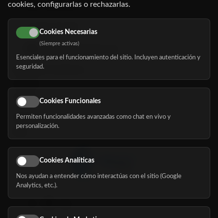
cookies, configurarlas o rechazarlas.
91 345 06 26
616 113 103
Cookies Necesarias
(Siempre activas)
hola@mundomayor.com
Esenciales para el funcionamiento del sitio. Incluyen autenticación y
seguridad.
Buscador de residencias
Servicios
Eventos
Cookies Funcionales
Permiten funcionalidades avanzadas como chat en vivo y
Nosotros
personalización.
Blog
Cookies Analíticas
Nos ayudan a entender cómo interactúas con el sitio (Google
Síguenos
Analytics, etc.).