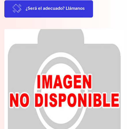
¿Será el adecuado? Llámanos