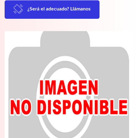
¿Será el adecuado? Llámanos