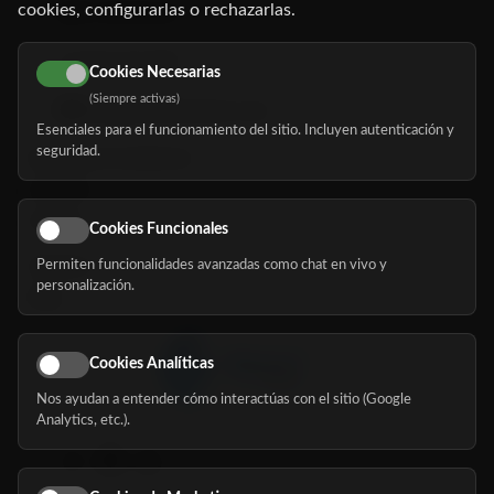
cookies, configurarlas o rechazarlas.
91 345 06 26
616 113 103
Cookies Necesarias
(Siempre activas)
hola@mundomayor.com
Esenciales para el funcionamiento del sitio. Incluyen autenticación y
seguridad.
Buscador de residencias
Servicios
Eventos
Cookies Funcionales
Permiten funcionalidades avanzadas como chat en vivo y
Nosotros
personalización.
Blog
Cookies Analíticas
Nos ayudan a entender cómo interactúas con el sitio (Google
Síguenos
Analytics, etc.).