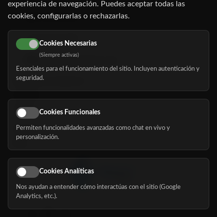
experiencia de navegación. Puedes aceptar todas las
cookies, configurarlas o rechazarlas.
91 345 06 26
616 113 103
Cookies Necesarias
(Siempre activas)
hola@mundomayor.com
Esenciales para el funcionamiento del sitio. Incluyen autenticación y
seguridad.
Buscador de residencias
Servicios
Eventos
Cookies Funcionales
Permiten funcionalidades avanzadas como chat en vivo y
Nosotros
personalización.
Blog
Cookies Analíticas
Nos ayudan a entender cómo interactúas con el sitio (Google
Síguenos
Analytics, etc.).