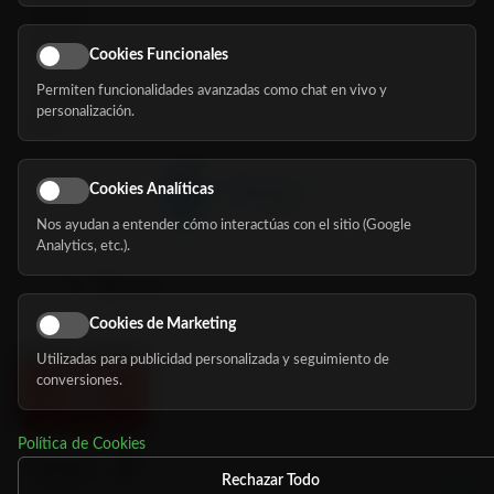
Servicios
Eventos
Cookies Funcionales
Permiten funcionalidades avanzadas como chat en vivo y
Nosotros
personalización.
Blog
Cookies Analíticas
Nos ayudan a entender cómo interactúas con el sitio (Google
Síguenos
Analytics, etc.).
Cookies de Marketing
Utilizadas para publicidad personalizada y seguimiento de
conversiones.
Política de Cookies
Rechazar Todo