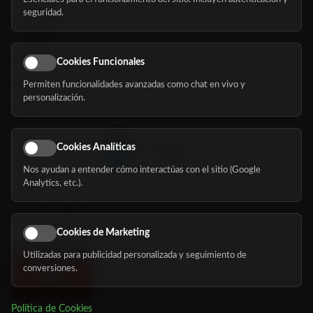
seguridad.
Buscador de residencias
Servicios
Eventos
Cookies Funcionales
Permiten funcionalidades avanzadas como chat en vivo y
Nosotros
personalización.
Blog
Cookies Analíticas
Nos ayudan a entender cómo interactúas con el sitio (Google
Síguenos
Analytics, etc.).
Cookies de Marketing
Utilizadas para publicidad personalizada y seguimiento de
conversiones.
Política de Cookies