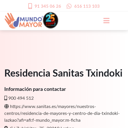
91 345 06 26
616 113 103
Residencia Sanitas Txindoki
Información para contactar
900 494 512
https://www.sanitas.es/mayores/nuestros-
centros/residencia-de-mayores-y-centro-de-dia-txindoki-
lazkao?afi=afi:f-mundo_mayor:m-ficha