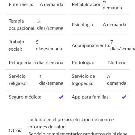
A
Enfermería:
A demanda
Rehabilitación:
demanda
Terapia
5
Psicología:
A demanda
días/semana
ocupacional:
Trabajo
5
7
Acompañamiento:
días/semana
días/seman
social:
Peluquería:
5 días/semana
Podología:
No tiene
Servicio
Servicio de
1
A
día/semana
demanda
religioso:
logopedia:
Seguro médico:
App para familias:
Incluido en el precio: elección de menú e
informes de salud
Otros
Servicio complementario: productos de higiene,