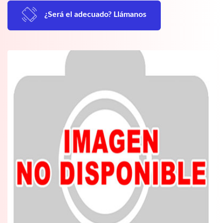
¿Será el adecuado? Llámanos