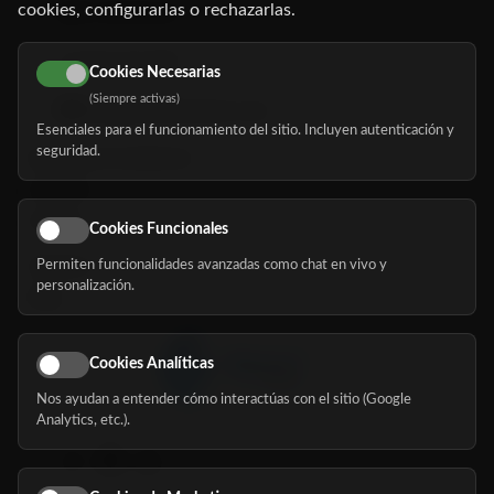
cookies, configurarlas o rechazarlas.
91 345 06 26
616 113 103
Cookies Necesarias
(Siempre activas)
hola@mundomayor.com
Esenciales para el funcionamiento del sitio. Incluyen autenticación y
seguridad.
Buscador de residencias
Servicios
Eventos
Cookies Funcionales
Permiten funcionalidades avanzadas como chat en vivo y
Nosotros
personalización.
Blog
Cookies Analíticas
Nos ayudan a entender cómo interactúas con el sitio (Google
Síguenos
Analytics, etc.).