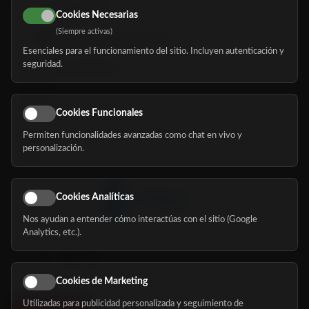
616 113 103
Cookies Necesarias
(Siempre activas)
hola@mundomayor.com
Esenciales para el funcionamiento del sitio. Incluyen autenticación y
seguridad.
Buscador de residencias
Servicios
Eventos
Cookies Funcionales
Permiten funcionalidades avanzadas como chat en vivo y
Nosotros
personalización.
Blog
Cookies Analíticas
Nos ayudan a entender cómo interactúas con el sitio (Google
Síguenos
Analytics, etc.).
Cookies de Marketing
Utilizadas para publicidad personalizada y seguimiento de