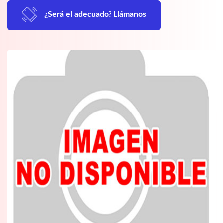
¿Será el adecuado? Llámanos