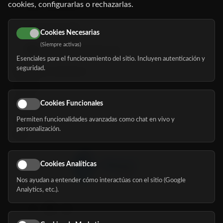
cookies, configurarlas o rechazarlas.
91 345 06 26
616 113 103
Cookies Necesarias
(Siempre activas)
hola@mundomayor.com
Esenciales para el funcionamiento del sitio. Incluyen autenticación y
seguridad.
Buscador de residencias
Servicios
Eventos
Cookies Funcionales
Permiten funcionalidades avanzadas como chat en vivo y
Nosotros
personalización.
Blog
Cookies Analíticas
Nos ayudan a entender cómo interactúas con el sitio (Google
Síguenos
Analytics, etc.).