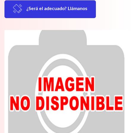
¿Será el adecuado? Llámanos