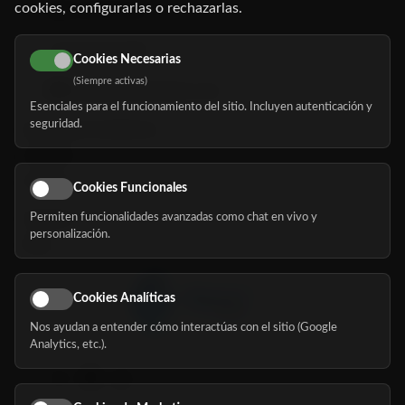
cookies, configurarlas o rechazarlas.
91 345 06 26
616 113 103
Cookies Necesarias
(Siempre activas)
hola@mundomayor.com
Esenciales para el funcionamiento del sitio. Incluyen autenticación y
seguridad.
Buscador de residencias
Servicios
Eventos
Cookies Funcionales
Permiten funcionalidades avanzadas como chat en vivo y
Nosotros
personalización.
Blog
Cookies Analíticas
Nos ayudan a entender cómo interactúas con el sitio (Google
Síguenos
Analytics, etc.).