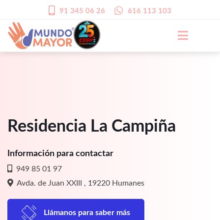
91 345 06 26
616 113 103
Residencia La Campiña
Información para contactar
949 85 01 97
Avda. de Juan XXIII , 19220 Humanes
Llámanos para saber más