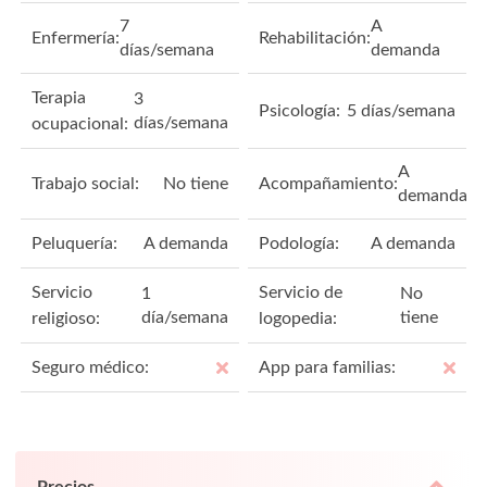
7
A
Enfermería:
Rehabilitación:
días/semana
demanda
Terapia
3
Psicología:
5 días/semana
días/semana
ocupacional:
A
Trabajo social:
No tiene
Acompañamiento:
demanda
Peluquería:
A demanda
Podología:
A demanda
Servicio
Servicio de
1
No
día/semana
tiene
religioso:
logopedia:
Seguro médico:
App para familias:
Precios