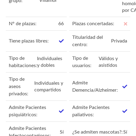
Villamor
grupo:
homol
por 
N° de plazas:
66
Plazas concertadas:
Titularidad del
Tiene plazas libres:
Privada
centro:
Tipo de
Tipo de
Individuales
Válidos y
y dobles
asistidos
habitaciones:
usuarios:
Tipo de
Admite
Individuales y
aseos
compartidos
Demencia/Alzheimer:
privados:
Admite Pacientes
Admite Pacientes
psiquiátricos:
paliativos:
Admite Pacientes
Sí
¿Se admiten mascotas?:
Sí
Infectocontagiosos: