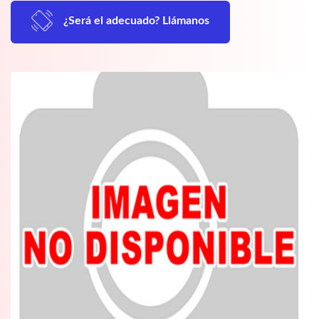
¿Será el adecuado? Llámanos