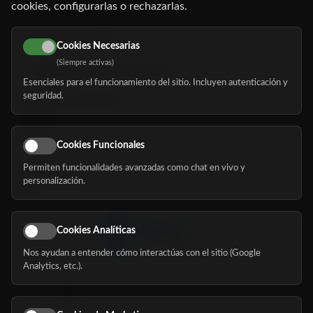
cookies, configurarlas o rechazarlas.
91 345 06 26
616 113 103
Cookies Necesarias
(Siempre activas)
hola@mundomayor.com
Esenciales para el funcionamiento del sitio. Incluyen autenticación y
seguridad.
Buscador de residencias
Servicios
Eventos
Cookies Funcionales
Permiten funcionalidades avanzadas como chat en vivo y
Nosotros
personalización.
Blog
Cookies Analíticas
Nos ayudan a entender cómo interactúas con el sitio (Google
Síguenos
Analytics, etc.).