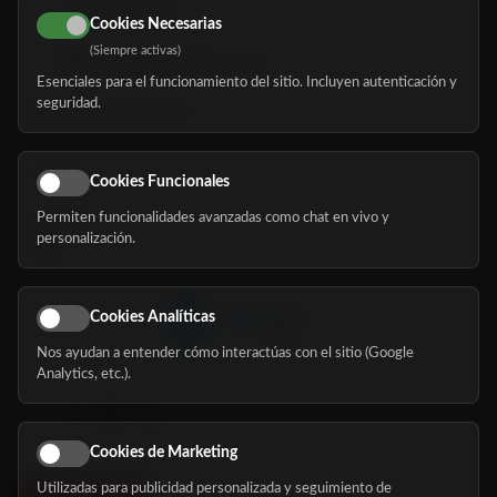
616 113 103
Cookies Necesarias
(Siempre activas)
hola@mundomayor.com
Esenciales para el funcionamiento del sitio. Incluyen autenticación y
seguridad.
Buscador de residencias
Servicios
Eventos
Cookies Funcionales
Permiten funcionalidades avanzadas como chat en vivo y
Nosotros
personalización.
Blog
Cookies Analíticas
Nos ayudan a entender cómo interactúas con el sitio (Google
Síguenos
Analytics, etc.).
Cookies de Marketing
Utilizadas para publicidad personalizada y seguimiento de