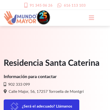
91 345 06 26
616 113 103
Residencia Santa Caterina
Información para contactar
902 333 099
Calle Major, 56, 17257 Torroella de Montgrí
¿Será el adecuado? Llámanos