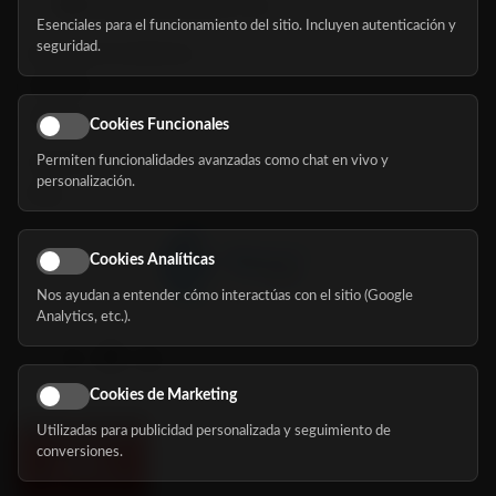
hola@mundomayor.com
Esenciales para el funcionamiento del sitio. Incluyen autenticación y
seguridad.
Buscador de residencias
Servicios
Eventos
Cookies Funcionales
Permiten funcionalidades avanzadas como chat en vivo y
Nosotros
personalización.
Blog
Cookies Analíticas
Nos ayudan a entender cómo interactúas con el sitio (Google
Síguenos
Analytics, etc.).
Cookies de Marketing
Utilizadas para publicidad personalizada y seguimiento de
conversiones.