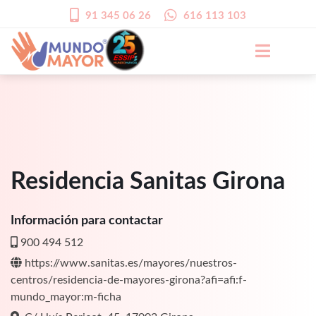
91 345 06 26
616 113 103
Residencia Sanitas Girona
Información para contactar
900 494 512
https://www.sanitas.es/mayores/nuestros-
centros/residencia-de-mayores-girona?afi=afi:f-
mundo_mayor:m-ficha