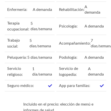
A
Enfermería:
A demanda
Rehabilitación:
demanda
Terapia
5
Psicología:
A demanda
días/semana
ocupacional:
Trabajo
5
7
Acompañamiento:
días/semana
días/seman
social:
Peluquería:
5 días/semana
Podología:
A demanda
Servicio
Servicio de
1
A
día/semana
demanda
religioso:
logopedia:
Seguro médico:
App para familias:
Incluido en el precio: elección de menú e
informes de salud