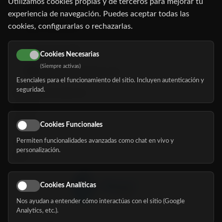
Utilizamos cookies propias y de terceros para mejorar tu
C/ Oruro, 11. 28016 Madrid
experiencia de navegación. Puedes aceptar todas las
cookies, configurarlas o rechazarlas.
91 345 06 26
616 113 103
Cookies Necesarias
(Siempre activas)
hola@mundomayor.com
Esenciales para el funcionamiento del sitio. Incluyen autenticación y
seguridad.
Buscador de residencias
Servicios
Eventos
Cookies Funcionales
Permiten funcionalidades avanzadas como chat en vivo y
Nosotros
personalización.
Blog
Cookies Analíticas
Nos ayudan a entender cómo interactúas con el sitio (Google
Síguenos
Analytics, etc.).