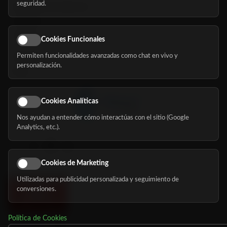
seguridad.
Buscador de residencias
Servicios
Eventos
Cookies Funcionales
Permiten funcionalidades avanzadas como chat en vivo y
Nosotros
personalización.
Blog
Cookies Analíticas
Nos ayudan a entender cómo interactúas con el sitio (Google
Síguenos
Analytics, etc.).
Cookies de Marketing
Utilizadas para publicidad personalizada y seguimiento de
conversiones.
Política de Cookies