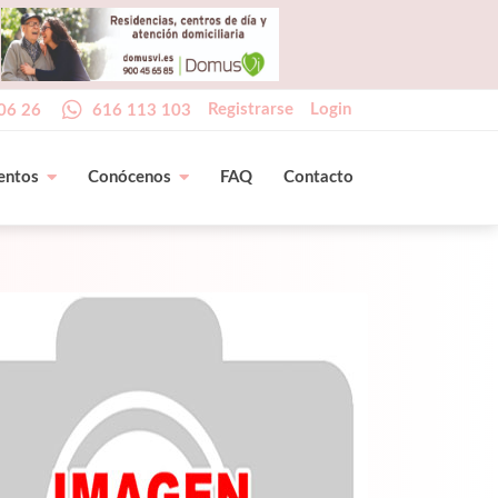
Registrarse
Login
06 26
616 113 103
entos
Conócenos
FAQ
Contacto