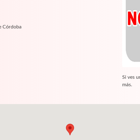
de Córdoba
Si ves u
más.