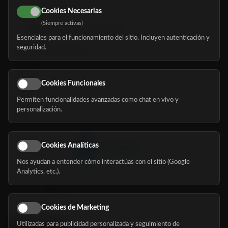
616 113 103
Cookies Necesarias
(Siempre activas)
hola@mundomayor.com
Esenciales para el funcionamiento del sitio. Incluyen autenticación y
seguridad.
Buscador de residencias
Servicios
Eventos
Cookies Funcionales
Permiten funcionalidades avanzadas como chat en vivo y
Nosotros
personalización.
Blog
Cookies Analíticas
Nos ayudan a entender cómo interactúas con el sitio (Google
Síguenos
Analytics, etc.).
Cookies de Marketing
Utilizadas para publicidad personalizada y seguimiento de