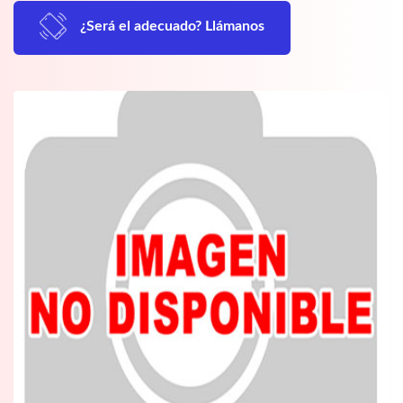
¿Será el adecuado? Llámanos