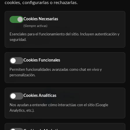
cookies, configurarlas o rechazarlas.
91 345 06 26
616 113 103
Cookies Necesarias
(Siempre activas)
hola@mundomayor.com
Esenciales para el funcionamiento del sitio. Incluyen autenticación y
seguridad.
Buscador de residencias
Servicios
Eventos
Cookies Funcionales
Permiten funcionalidades avanzadas como chat en vivo y
Nosotros
personalización.
Blog
Cookies Analíticas
Nos ayudan a entender cómo interactúas con el sitio (Google
Síguenos
Analytics, etc.).