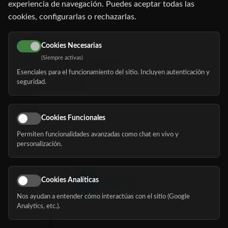
experiencia de navegación. Puedes aceptar todas las
cookies, configurarlas o rechazarlas.
91 345 06 26
616 113 103
Cookies Necesarias
(Siempre activas)
hola@mundomayor.com
Esenciales para el funcionamiento del sitio. Incluyen autenticación y
seguridad.
Buscador de residencias
Servicios
Eventos
Cookies Funcionales
Permiten funcionalidades avanzadas como chat en vivo y
Nosotros
personalización.
Blog
Cookies Analíticas
Nos ayudan a entender cómo interactúas con el sitio (Google
Síguenos
Analytics, etc.).