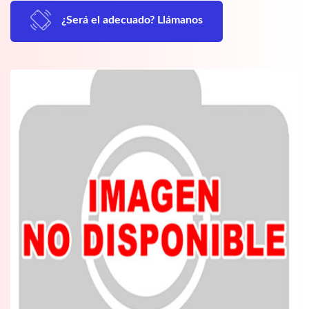
¿Será el adecuado? Llámanos