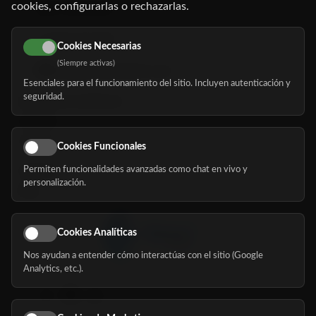
cookies, configurarlas o rechazarlas.
91 345 06 26
616 113 103
Cookies Necesarias
(Siempre activas)
hola@mundomayor.com
Esenciales para el funcionamiento del sitio. Incluyen autenticación y
seguridad.
Buscador de residencias
Servicios
Eventos
Cookies Funcionales
Permiten funcionalidades avanzadas como chat en vivo y
Nosotros
personalización.
Blog
Cookies Analíticas
Nos ayudan a entender cómo interactúas con el sitio (Google
Síguenos
Analytics, etc.).