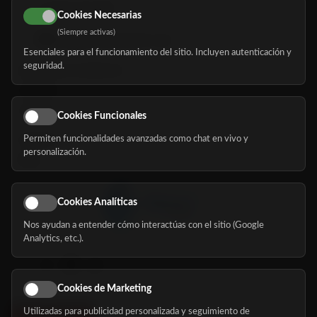
616 113 103
Cookies Necesarias
(Siempre activas)
hola@mundomayor.com
Esenciales para el funcionamiento del sitio. Incluyen autenticación y
seguridad.
Buscador de residencias
Servicios
Eventos
Cookies Funcionales
Permiten funcionalidades avanzadas como chat en vivo y
Nosotros
personalización.
Blog
Cookies Analíticas
Nos ayudan a entender cómo interactúas con el sitio (Google
Síguenos
Analytics, etc.).
Cookies de Marketing
Utilizadas para publicidad personalizada y seguimiento de