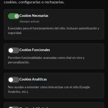
cookies, configurarlas o rechazarlas.
91 345 06 26
616 113 103
Cookies Necesarias
(Siempre activas)
hola@mundomayor.com
Esenciales para el funcionamiento del sitio. Incluyen autenticación y
seguridad.
Buscador de residencias
Servicios
Eventos
Cookies Funcionales
Permiten funcionalidades avanzadas como chat en vivo y
Nosotros
personalización.
Blog
Cookies Analíticas
Nos ayudan a entender cómo interactúas con el sitio (Google
Síguenos
Analytics, etc.).