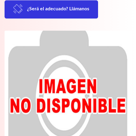
¿Será el adecuado? Llámanos