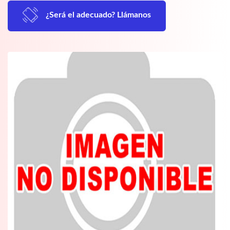
¿Será el adecuado? Llámanos