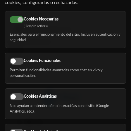
cookies, configurarlas o rechazarlas.
91 345 06 26
616 113 103
Cookies Necesarias
(Siempre activas)
hola@mundomayor.com
Esenciales para el funcionamiento del sitio. Incluyen autenticación y
seguridad.
Buscador de residencias
Servicios
Eventos
Cookies Funcionales
Permiten funcionalidades avanzadas como chat en vivo y
Nosotros
personalización.
Blog
Cookies Analíticas
Nos ayudan a entender cómo interactúas con el sitio (Google
Síguenos
Analytics, etc.).