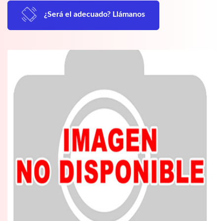
¿Será el adecuado? Llámanos