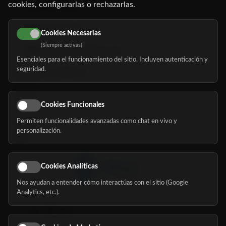
cookies, configurarlas o rechazarlas.
91 345 06 26
616 113 103
Cookies Necesarias
(Siempre activas)
hola@mundomayor.com
Esenciales para el funcionamiento del sitio. Incluyen autenticación y
seguridad.
Buscador de residencias
Servicios
Eventos
Cookies Funcionales
Permiten funcionalidades avanzadas como chat en vivo y
Nosotros
personalización.
Blog
Cookies Analíticas
Nos ayudan a entender cómo interactúas con el sitio (Google
Síguenos
Analytics, etc.).