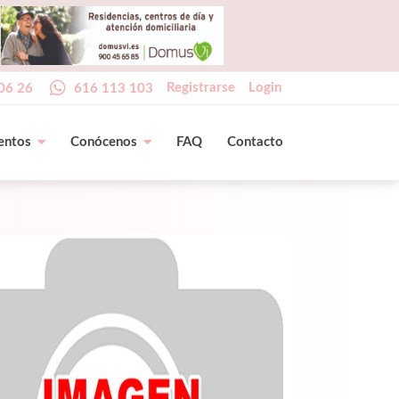
Registrarse
Login
06 26
616 113 103
entos
Conócenos
FAQ
Contacto