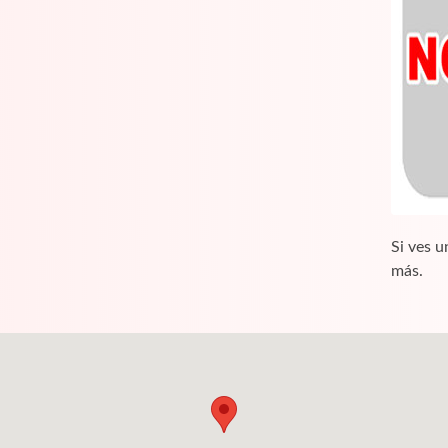
Si ves u
más.