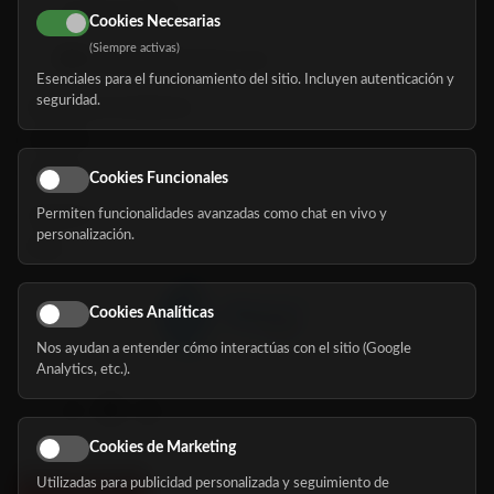
616 113 103
Cookies Necesarias
(Siempre activas)
hola@mundomayor.com
Esenciales para el funcionamiento del sitio. Incluyen autenticación y
seguridad.
Buscador de residencias
Servicios
Eventos
Cookies Funcionales
Permiten funcionalidades avanzadas como chat en vivo y
Nosotros
personalización.
Blog
Cookies Analíticas
Nos ayudan a entender cómo interactúas con el sitio (Google
Síguenos
Analytics, etc.).
Cookies de Marketing
Utilizadas para publicidad personalizada y seguimiento de