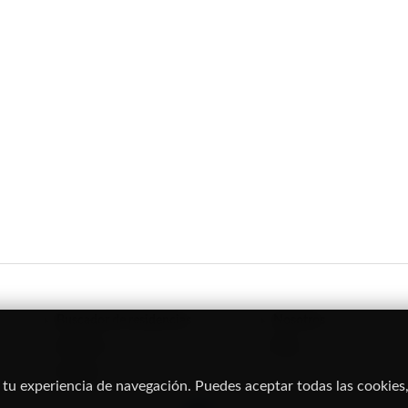
Buscador de residencias
Nosotros
Servicios
Blog
Eventos
 tu experiencia de navegación. Puedes aceptar todas las cookies,