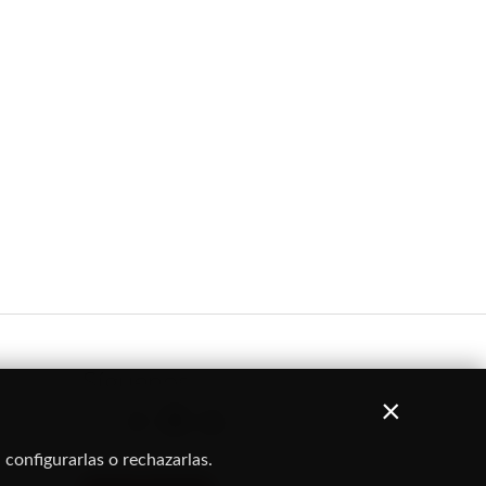
Síguenos
×
 configurarlas o rechazarlas.