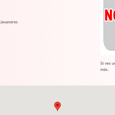
Llavaneres
Si ves u
más.