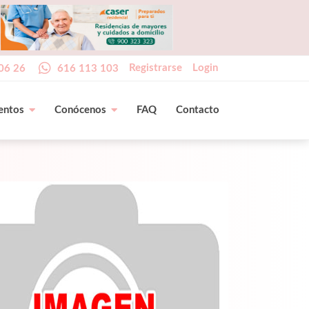
Registrarse
Login
06 26
616 113 103
entos
Conócenos
FAQ
Contacto