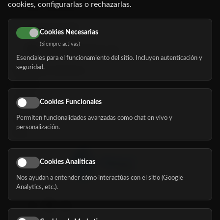
cookies, configurarlas o rechazarlas.
91 345 06 26
616 113 103
Cookies Necesarias
(Siempre activas)
hola@mundomayor.com
Esenciales para el funcionamiento del sitio. Incluyen autenticación y
seguridad.
Buscador de residencias
Servicios
Eventos
Cookies Funcionales
Permiten funcionalidades avanzadas como chat en vivo y
Nosotros
personalización.
Blog
Cookies Analíticas
Nos ayudan a entender cómo interactúas con el sitio (Google
Síguenos
Analytics, etc.).