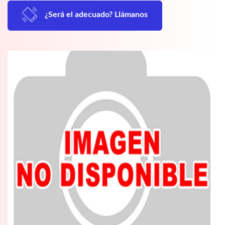
¿Será el adecuado? Llámanos