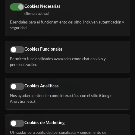
616 113 103
Cookies Necesarias
(Siempre activas)
hola@mundomayor.com
Esenciales para el funcionamiento del sitio. Incluyen autenticación y
seguridad.
Buscador de residencias
Servicios
Eventos
Cookies Funcionales
Permiten funcionalidades avanzadas como chat en vivo y
Nosotros
personalización.
Blog
Cookies Analíticas
Nos ayudan a entender cómo interactúas con el sitio (Google
Síguenos
Analytics, etc.).
Cookies de Marketing
Utilizadas para publicidad personalizada y seguimiento de