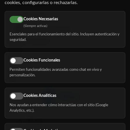
cookies, configurarlas o rechazarlas.
91 345 06 26
616 113 103
Cookies Necesarias
(Siempre activas)
hola@mundomayor.com
Esenciales para el funcionamiento del sitio. Incluyen autenticación y
seguridad.
Buscador de residencias
Servicios
Eventos
Cookies Funcionales
Permiten funcionalidades avanzadas como chat en vivo y
Nosotros
personalización.
Blog
Cookies Analíticas
Nos ayudan a entender cómo interactúas con el sitio (Google
Síguenos
Analytics, etc.).