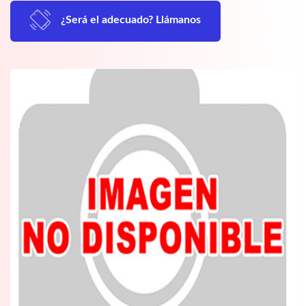
¿Será el adecuado? Llámanos